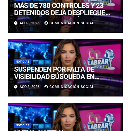
MÁS DE 780 CONTROLES Y 23
DETENIDOS DEJA DESPLIEGUE
POLICIAL EN COPIAPÓ Y CALDERA
AGO 8, 2026
COMUNICACIÓN SOCIAL
NOTICIAS
SUSPENDEN POR FALTA DE
VISIBILIDAD BÚSQUEDA EN
CALDERILLA: OPERATIVO SE
AGO 8, 2026
COMUNICACIÓN SOCIAL
RETOMARÁ ESTE DOMINGO
NOTICIAS