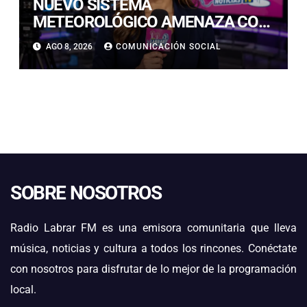
NUEVO SISTEMA
METEOROLÓGICO AMENAZA CON
LLUVIAS, NIEVE Y TORMENTAS
AGO 8, 2026
COMUNICACIÓN SOCIAL
ELÉCTRICAS EN ATACAMA
SOBRE NOSOTROS
Radio Labrar FM es una emisora comunitaria que lleva
música, noticias y cultura a todos los rincones. Conéctate
con nosotros para disfrutar de lo mejor de la programación
local.