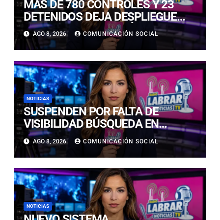
MÁS DE 780 CONTROLES Y 23
DETENIDOS DEJA DESPLIEGUE
POLICIAL EN COPIAPÓ Y CALDERA
AGO 8, 2026
COMUNICACIÓN SOCIAL
NOTICIAS
SUSPENDEN POR FALTA DE
VISIBILIDAD BÚSQUEDA EN
CALDERILLA: OPERATIVO SE
AGO 8, 2026
COMUNICACIÓN SOCIAL
RETOMARÁ ESTE DOMINGO
NOTICIAS
NUEVO SISTEMA