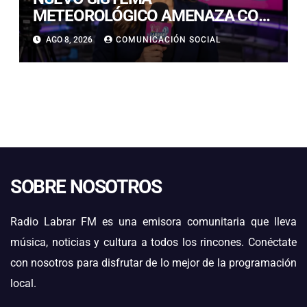
METEOROLÓGICO AMENAZA CON
LLUVIAS, NIEVE Y TORMENTAS
AGO 8, 2026
COMUNICACIÓN SOCIAL
ELÉCTRICAS EN ATACAMA
SOBRE NOSOTROS
Radio Labrar FM es una emisora comunitaria que lleva
música, noticias y cultura a todos los rincones. Conéctate
con nosotros para disfrutar de lo mejor de la programación
local.