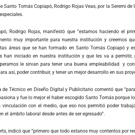
e Santo Tomás Copiapó, Rodrigo Rojas Veas, por la Seremi de 
 especiales.
apó, Rodrigo Rojas, manifestó que “estamos haciendo el pri
ento muy importante para nuestra institución y creemos qu
tintas áreas que se han formado en Santo Tomás Copiapó y eso
han iniciado en nuestra institución y que les va a permitir,
eramos le sirvan para tener una buena empleabilidad y contri
ra así, poder contribuir, y tener un mejor desarrollo en sus proye
ra de Técnico en Diseño Digital y Publicitario comentó que “pa
pasiona y fue lo mejor el haber escogido Santo Tomás porque l
vinculación con el medio, que eso nos permitió poder trabaja
n el ámbito laboral desde antes de ser egresado”.
erts, indicó que “primero que todo estanos muy contentos por re