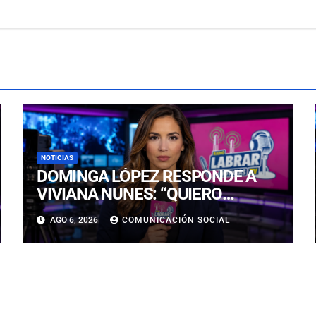
NOTICIAS
DOMINGA LÓPEZ RESPONDE A
VIVIANA NUNES: “QUIERO
LLEGAR, NI SIQUIERA AL TOP 5, A
AGO 6, 2026
COMUNICACIÓN SOCIAL
LA CORONA”