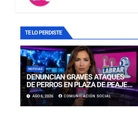
TE LO PERDISTE
NOTICIAS
DENUNCIAN GRAVES ATAQUES
DE PERROS EN PLAZA DE PEAJE
Y BARRIO RESIDENCIAL EN
AGO 6, 2026
COMUNICACIÓN SOCIAL
COPIAPÓ