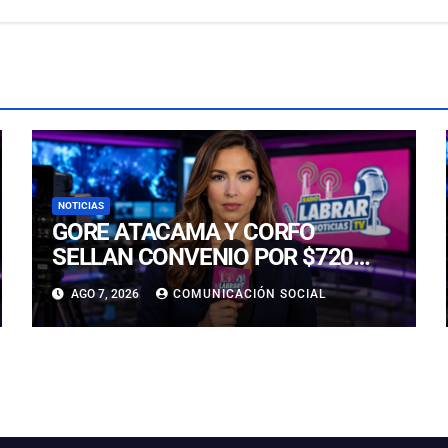
NOTICIAS
GORE ATACAMA Y CORFO
SELLAN CONVENIO POR $720
MILLONES PARA LA
AGO 7, 2026
COMUNICACIÓN SOCIAL
REACTIVACIÓN PRODUCTIVA DE
LA REGIÓN