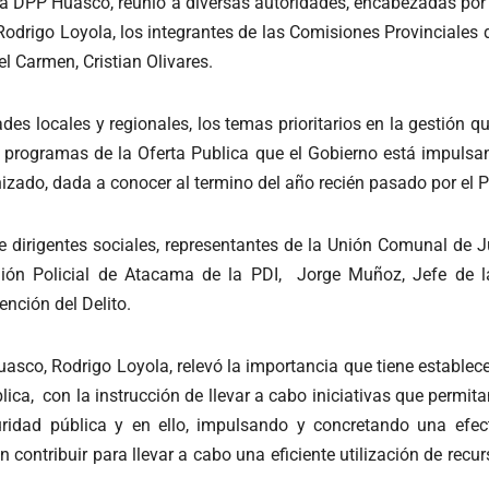
la DPP Huasco, reunió a diversas autoridades, encabezadas por 
 Rodrigo Loyola, los integrantes de las Comisiones Provincial
l Carmen, Cristian Olivares.
des locales y regionales, los temas prioritarios en la gestión qu
y programas de la Oferta Publica que el Gobierno está impulsan
nizado, dada a conocer al termino del año recién pasado por el Pr
e dirigentes sociales, representantes de la Unión Comunal de Ju
egión Policial de Atacama de la PDI, Jorge Muñoz, Jefe de 
nción del Delito.
asco, Rodrigo Loyola, relevó la importancia que tiene establece
ca, con la instrucción de llevar a cabo iniciativas que permita
ridad pública y en ello, impulsando y concretando una efec
contribuir para llevar a cabo una eficiente utilización de recur