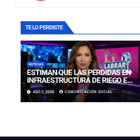
TE LO PERDISTE
NOTICIAS
ESTIMAN QUE LAS PÉRDIDAS EN
INFRAESTRUCTURA DE RIEGO EN
LA CUENCA DEL HUASCO SON
AGO 7, 2026
COMUNICACIÓN SOCIAL
MILLONARIAS