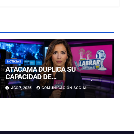
NOTICIAS
ATACAMA DUPLICA SU
CAPACIDAD DE
ALMACENAMIENTO ENERGÉTICO
AGO 7, 2026
COMUNICACIÓN SOCIAL
Y CONSOLIDA SU LIDERAZGO EN
LA TRANSICIÓN ENERGÉTICA