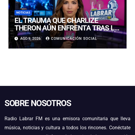
NOTICIAS
EL TRAUMA QUE CHARLIZE
THERON AÚN ENFRENTA TRAS LA
NOCHE EN QUE SU MADRE MATÓ
AGO 9, 2026
COMUNICACIÓN SOCIAL
A SU PADRE
SOBRE NOSOTROS
Radio Labrar FM es una emisora comunitaria que lleva
música, noticias y cultura a todos los rincones. Conéctate