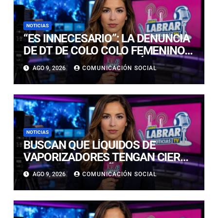
NOTICIAS
“ES INNECESARIO”: LA DENUNCIA
DE DT DE COLO COLO FEMENINO
TRAS GANAR SUPERCLÁSICO
AGO 9, 2026
COMUNICACIÓN SOCIAL
ANTE LA U
NOTICIAS
BUSCAN QUE LÍQUIDOS DE
VAPORIZADORES TENGAN CIERRE
SEGURO PARA NIÑOS:
AGO 9, 2026
COMUNICACIÓN SOCIAL
INTOXICACIONES SUBIERON UN
400%