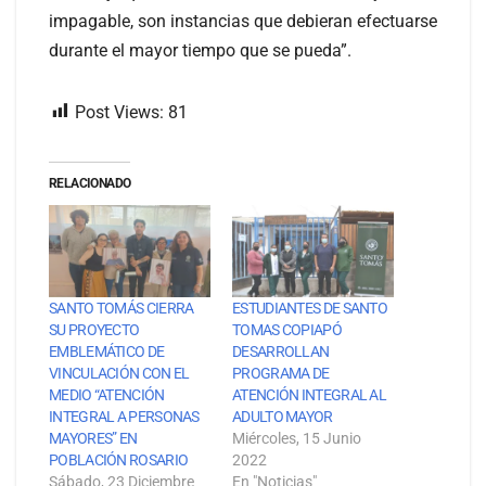
impagable, son instancias que debieran efectuarse
durante el mayor tiempo que se pueda”.
Post Views:
81
RELACIONADO
SANTO TOMÁS CIERRA
ESTUDIANTES DE SANTO
SU PROYECTO
TOMAS COPIAPÓ
EMBLEMÁTICO DE
DESARROLLAN
VINCULACIÓN CON EL
PROGRAMA DE
MEDIO “ATENCIÓN
ATENCIÓN INTEGRAL AL
INTEGRAL A PERSONAS
ADULTO MAYOR
MAYORES” EN
Miércoles, 15 Junio
POBLACIÓN ROSARIO
2022
Sábado, 23 Diciembre
En "Noticias"