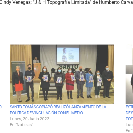
Cindy Venegas; “J & H Topografía Limitada” de Humberto Carvaj
O
SANTO TOMÁS COPIAPÓ REALIZÓ LANZAMIENTO DE LA
EST
POLÍTICA DE VINCULACIÓN CON EL MEDIO
DE 
Lunes, 20 Junio 2022
FOT
En "Noticias"
Lun
En "