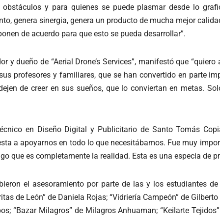
y obstáculos y para quienes se puede plasmar desde lo graf
to, genera sinergia, genera un producto de mucha mejor calidad. 
 ponen de acuerdo para que esto se pueda desarrollar”.
r y dueño de “Aerial Drone’s Services”, manifestó que “quiero 
 sus profesores y familiares, que se han convertido en parte i
dejen de creer en sus sueños, que lo conviertan en metas. Solo
Técnico en Diseño Digital y Publicitario de Santo Tomás Copia
ta a apoyarnos en todo lo que necesitábamos. Fue muy importa
go que es completamente la realidad. Esta es una especia de pr
ieron el asesoramiento por parte de las y los estudiantes de 
itas de León” de Daniela Rojas; “Vidriería Campeón” de Gilbert
pos; “Bazar Milagros” de Milagros Anhuaman; “Keilarte Tejido