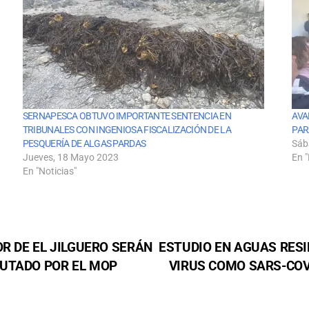
SERNAPESCA OBTUVO IMPORTANTE SENTENCIA EN
AVA
TRIBUNALES CON INGENIOSA FISCALIZACIÓN DE LA
PAR
PESQUERÍA DE ALGAS PARDAS
Sáb
Jueves, 18 Mayo 2023
En "
En "Noticias"
R DE EL JILGUERO SERÁN
ESTUDIO EN AGUAS RES
CUTADO POR EL MOP
VIRUS COMO SARS-COV