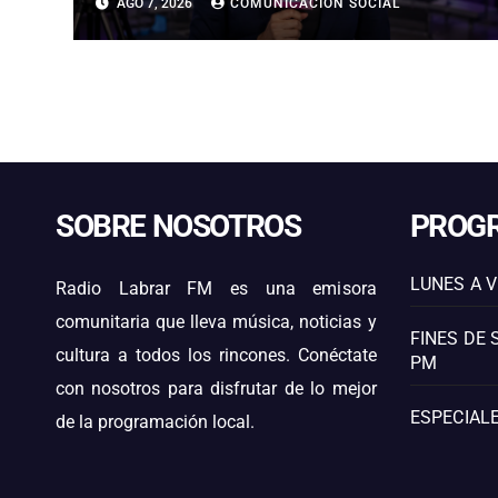
AGO 7, 2026
COMUNICACIÓN SOCIAL
ISOTERMA CERO ALTA EN
PRECORDILLERA Y CORDILLERA
SOBRE NOSOTROS
PROG
LUNES A V
Radio Labrar FM es una emisora
comunitaria que lleva música, noticias y
FINES DE 
cultura a todos los rincones. Conéctate
PM
con nosotros para disfrutar de lo mejor
ESPECIALE
de la programación local.