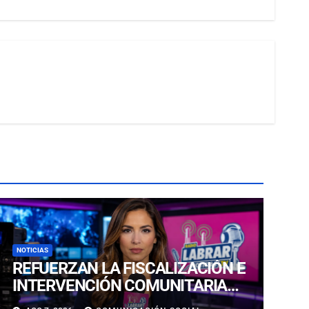
NOTICIAS
REFUERZAN LA FISCALIZACIÓN E
INTERVENCIÓN COMUNITARIA
CON OPERATIVO CONJUNTO EN