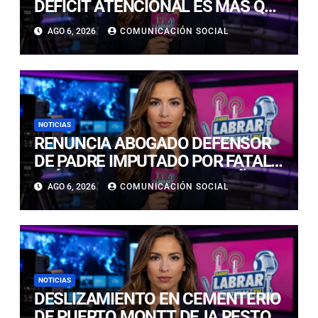
DÉFICIT ATENCIONAL ES MÁS QUE
“DISTRAERSE MUCHO” Y NO SE
AGO 6, 2026
COMUNICACIÓN SOCIAL
CONSIDERA ENFERMEDAD
NOTICIAS
RENUNCIA ABOGADO DEFENSOR
DE PADRE IMPUTADO POR FATAL
CAÍDA DE SU HIJA DE DOS AÑOS
AGO 6, 2026
COMUNICACIÓN SOCIAL
EN LAS CONDES
NOTICIAS
DESLIZAMIENTO EN CEMENTERIO
DE PUERTO MONTT DEJA RESTOS