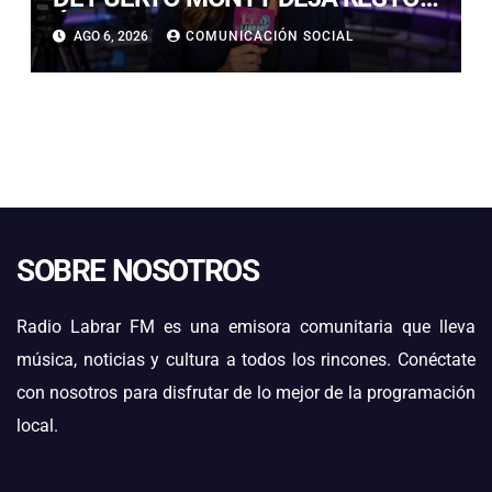
ÓSEOS A LA VISTA Y TUMBAS AL
AGO 6, 2026
COMUNICACIÓN SOCIAL
BORDE DEL COLAPSO
SOBRE NOSOTROS
Radio Labrar FM es una emisora comunitaria que lleva
música, noticias y cultura a todos los rincones. Conéctate
con nosotros para disfrutar de lo mejor de la programación
local.