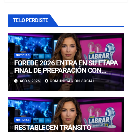
TE LO PERDISTE
NOTICIAS
FOREDE 2026 ENTRA EN SU ETAPA
FINAL DE PREPARACIÓN CON
NUEVAS TECNOLOGÍAS DE
AGO 6, 2026
COMUNICACIÓN SOCIAL
ACCESO Y OPORTUNIDADES PARA
ATACAMA
NOTICIAS
RESTABLECEN TRÁNSITO