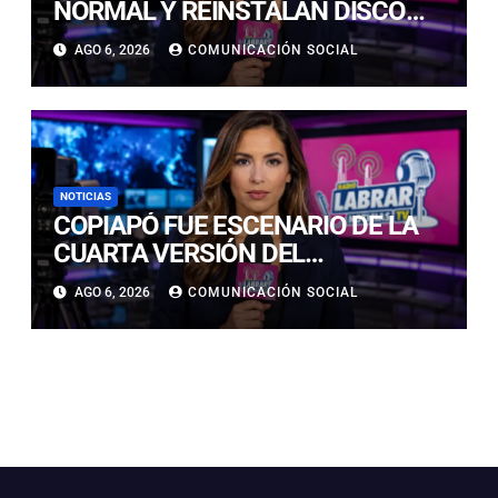
NORMAL Y REINSTALAN DISCO
“PARE” TRAS AVANCE DE OBRAS
AGO 6, 2026
COMUNICACIÓN SOCIAL
EN CALLE LUIS FLORES CON JULIO
PRADO
NOTICIAS
COPIAPÓ FUE ESCENARIO DE LA
CUARTA VERSIÓN DEL
CAMPEONATO REGIONAL DE
AGO 6, 2026
COMUNICACIÓN SOCIAL
BANDAS DE GUERRA
ESTUDIANTILES