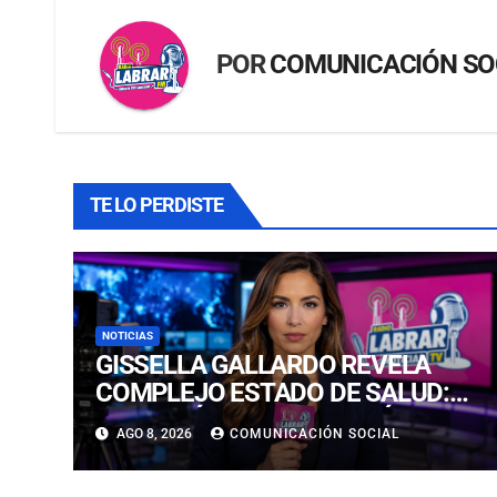
POR
COMUNICACIÓN SO
TE LO PERDISTE
NOTICIAS
GISSELLA GALLARDO REVELA
COMPLEJO ESTADO DE SALUD:
“ME TENÍAN MAL HACE DÍAS”
AGO 8, 2026
COMUNICACIÓN SOCIAL