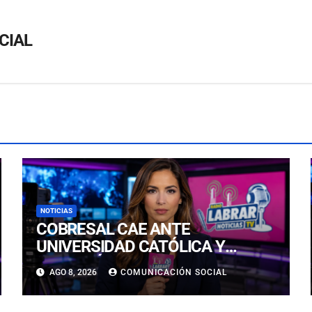
CIAL
NOTICIAS
COBRESAL CAE ANTE
UNIVERSIDAD CATÓLICA Y
CONTINÚA COMPLICADO EN LA
AGO 8, 2026
COMUNICACIÓN SOCIAL
PARTE BAJA DE LA TABLA