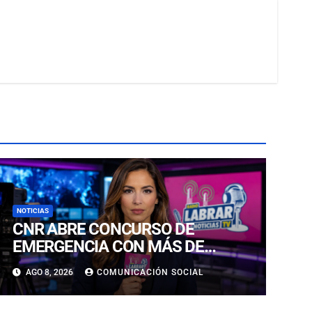
NOTICIAS
CNR ABRE CONCURSO DE
EMERGENCIA CON MÁS DE
$6.500 MILLONES PARA
AGO 8, 2026
COMUNICACIÓN SOCIAL
REHABILITAR OBRAS DE RIEGO
AFECTADAS POR LOS