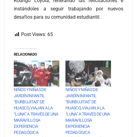
Rodrigo Loyola, reiterando las felicitaciones e
instándoles a seguir trabajando por nuevos
desafíos para su comunidad estudiantil.
Post Views:
65
RELACIONADO
NIÑOS Y NIÑAS DE
NIÑOS Y NIÑAS DE
JARDÍN INFANTIL
JARDÍN INFANTIL
“BURBUJITAS” DE
“BURBUJITAS” DE
HUASCO, VIAJAN A LA
HUASCO, VIAJAN A LA
“LUNA” A TRAVÉS DE UNA
“LUNA” A TRAVÉS DE UNA
MARAVILLOSA
MARAVILLOSA
EXPERIENCIA
EXPERIENCIA
PEDAGÓGICA
PEDAGÓGICA