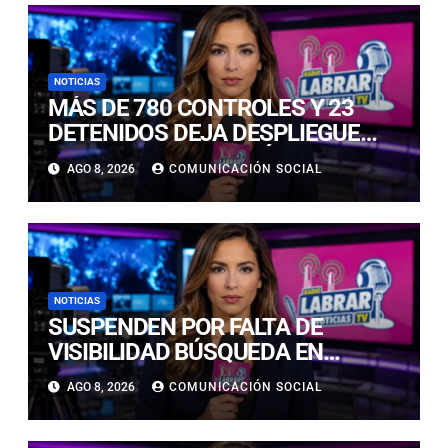
NOTICIAS
MÁS DE 780 CONTROLES Y 23
DETENIDOS DEJA DESPLIEGUE
POLICIAL EN COPIAPÓ Y CALDERA
AGO 8, 2026
COMUNICACIÓN SOCIAL
NOTICIAS
SUSPENDEN POR FALTA DE
VISIBILIDAD BÚSQUEDA EN
CALDERILLA: OPERATIVO SE
AGO 8, 2026
COMUNICACIÓN SOCIAL
RETOMARÁ ESTE DOMINGO