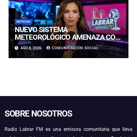
NOTICIAS
NUEVO SISTEMA
METEOROLÓGICO AMENAZA CON
LLUVIAS, NIEVE Y TORMENTAS
AGO 8, 2026
COMUNICACIÓN SOCIAL
ELÉCTRICAS EN ATACAMA
SOBRE NOSOTROS
Radio Labrar FM es una emisora comunitaria que lleva