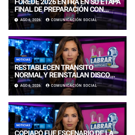
FOREDE 2026 ENTRA EN SU ETAPA
FINAL DE PREPARACIÓN CON
NUEVAS TECNOLOGÍAS DE
AGO 6, 2026
COMUNICACIÓN SOCIAL
ACCESO Y OPORTUNIDADES PARA
ATACAMA
NOTICIAS
RESTABLECEN TRÁNSITO
NORMAL Y REINSTALAN DISCO
“PARE” TRAS AVANCE DE OBRAS
AGO 6, 2026
COMUNICACIÓN SOCIAL
EN CALLE LUIS FLORES CON JULIO
PRADO
NOTICIAS
COPIAPÓ FUE ESCENARIO DE LA