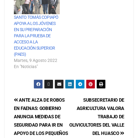
SANTO TOMÁS COPIAPÓ
APOYA A LOS JÓVENES
EN SU PREPARACIÓN
PARA LA PRUEBA DE
ACCESO A LA
EDUCACIÓN SUPERIOR
(PAES)
Martes, 9 Agosto 2022
En "Noticias"
ANTE ALZA DE ROBOS
SUBSECRETARIO DE
EN FAENAS: GOBIERNO
AGRICULTURA VALORA
ANUNCIA MEDIDAS DE
TRABAJO DE
SEGURIDAD PARA IR EN
OLIVICULTORES DEL VALLE
APOYO DE LOS PEQUEÑOS
DEL HUASCO