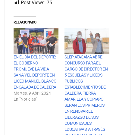
Post Views:
75
RELACIONADO
EN EL DÍA DEL DEPORTE:
SLEP ATACAMA ABRE
EL GOBIERNO
CONCURSO PARA EL
PROMUEVE LA VIDA
CARGO DE DIRECTOR EN
SANA Y EL DEPORTE EN
5 ESCUELAS Y LICEOS
LICEO MANUEL BLANCO
PÚBLICOS
ENCALADA DE CALDERA
ESTABLECIMIENTOS DE
Martes, 9 Abril 2024
CALDERA, TIERRA
En "Noticias"
AMARILLA Y COPIAPÓ
SERÁN LOS PRIMEROS
EN RENOVAR EL
LIDERAZGO DE SUS
COMUNIDADES
EDUCATIVAS, A TRAVÉS