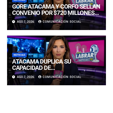
GORE ATACAMA Y CORFO SELLAN
CONVENIO POR $720 MILLONES
PARA LA REACTIVACIÓN
AGO 7, 2026
COMUNICACIÓN SOCIAL
PRODUCTIVA DE LA REGIÓN
NOTICIAS
ATACAMA DUPLICA SU
CAPACIDAD DE
ALMACENAMIENTO ENERGÉTICO
AGO 7, 2026
COMUNICACIÓN SOCIAL
Y CONSOLIDA SU LIDERAZGO EN
LA TRANSICIÓN ENERGÉTICA