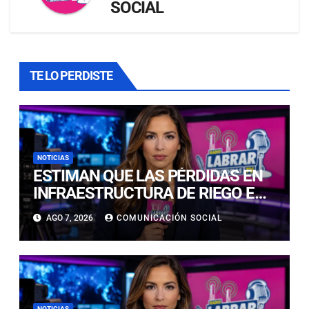
SOCIAL
TE LO PERDISTE
NOTICIAS
ESTIMAN QUE LAS PÉRDIDAS EN
INFRAESTRUCTURA DE RIEGO EN
LA CUENCA DEL HUASCO SON
AGO 7, 2026
COMUNICACIÓN SOCIAL
MILLONARIAS
NOTICIAS