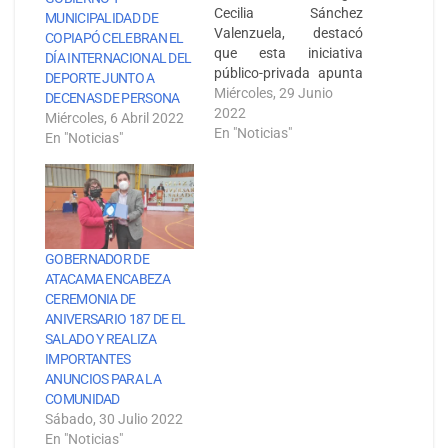
Cecilia Sánchez
MUNICIPALIDAD DE
Valenzuela, destacó
COPIAPÓ CELEBRAN EL
que esta iniciativa
DÍA INTERNACIONAL DEL
público-privada apunta
DEPORTE JUNTO A
a garantizar la
Miércoles, 29 Junio
DECENAS DE PERSONA
seguridad y continuidad
2022
Miércoles, 6 Abril 2022
del suministro eléctrico
En "Noticias"
En "Noticias"
para los habitantes de
la región. Copiapó, 29
de junio de 2022.-
Ejecutar estrategias de
coordinación para la
prevención e
GOBERNADOR DE
investigación del robo
ATACAMA ENCABEZA
de cables eléctricos,
CEREMONIA DE
estableciendo
ANIVERSARIO 187 DE EL
protocolos…
SALADO Y REALIZA
IMPORTANTES
ANUNCIOS PARA LA
COMUNIDAD
Sábado, 30 Julio 2022
En "Noticias"