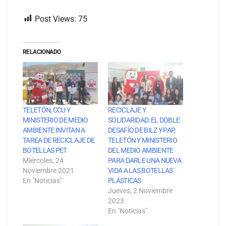
Post Views:
75
RELACIONADO
TELETÓN, CCU Y
RECICLAJE Y
MINISTERIO DE MEDIO
SOLIDARIDAD: EL DOBLE
AMBIENTE INVITAN A
DESAFÍO DE BILZ Y PAP,
TAREA DE RECICLAJE DE
TELETÓN Y MINISTERIO
BOTELLAS PET
DEL MEDIO AMBIENTE
Miércoles, 24
PARA DARLE UNA NUEVA
Noviembre 2021
VIDA A LAS BOTELLAS
En "Noticias"
PLÁSTICAS
Jueves, 2 Noviembre
2023
En "Noticias"