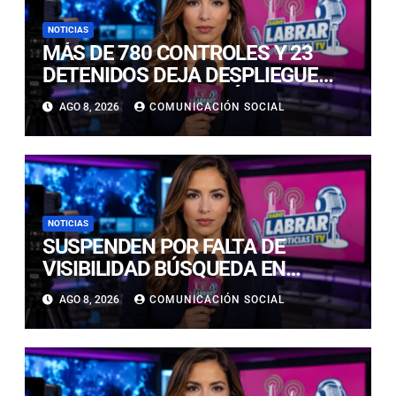
NOTICIAS
MÁS DE 780 CONTROLES Y 23
DETENIDOS DEJA DESPLIEGUE
POLICIAL EN COPIAPÓ Y CALDERA
AGO 8, 2026
COMUNICACIÓN SOCIAL
NOTICIAS
SUSPENDEN POR FALTA DE
VISIBILIDAD BÚSQUEDA EN
CALDERILLA: OPERATIVO SE
AGO 8, 2026
COMUNICACIÓN SOCIAL
RETOMARÁ ESTE DOMINGO