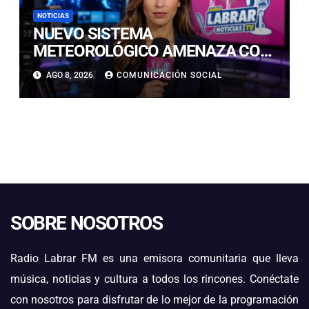
NOTICIAS
NUEVO SISTEMA
METEOROLÓGICO AMENAZA CON
LLUVIAS, NIEVE Y TORMENTAS
AGO 8, 2026
COMUNICACIÓN SOCIAL
ELÉCTRICAS EN ATACAMA
SOBRE NOSOTROS
Radio Labrar FM es una emisora comunitaria que lleva
música, noticias y cultura a todos los rincones. Conéctate
con nosotros para disfrutar de lo mejor de la programación