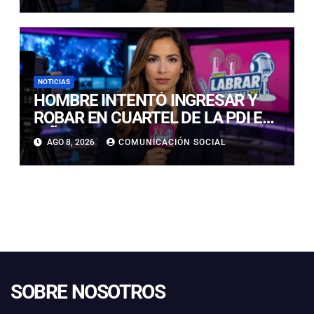
NOTICIAS
HOMBRE INTENTÓ INGRESAR Y
ROBAR EN CUARTEL DE LA PDI EN
VIÑA DEL MAR: DETECTIVES LO
AGO 8, 2026
COMUNICACIÓN SOCIAL
DETUVIERON
SOBRE NOSOTROS