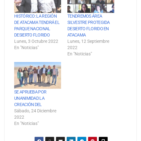
HISTÓRICO: LA REGIÓN
TENDREMOS ÁREA
DE ATACAMA TENDRÁ EL
SILVESTRE PROTEGIDA
PARQUE NACIONAL
DESIERTO FLORIDO EN
DESIERTO FLORIDO
ATACAMA
Lunes, 3 Octubre 2022
Lunes, 12 Septiembre
En "Noticias"
2022
En "Noticias"
SE APRUEBA POR
UNANIMIDAD LA
CREACIÓN DEL
Sábado, 24 Diciembre
2022
En "Noticias"