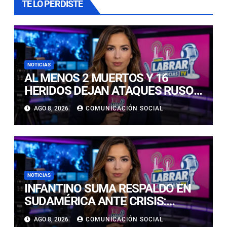
TE LO PERDISTE
NOTICIAS
AL MENOS 2 MUERTOS Y 16
HERIDOS DEJAN ATAQUES RUSOS
A UCRANIA: UN BOMBARDEO
AGO 8, 2026
COMUNICACIÓN SOCIAL
ALCANZÓ ESTADIO DE FÚTBOL
NOTICIAS
INFANTINO SUMA RESPALDO EN
SUDAMÉRICA ANTE CRISIS:
ECUADOR Y VENEZUELA SE
AGO 8, 2026
COMUNICACIÓN SOCIAL
CUADRAN CON EL SUIZO