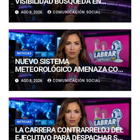
VISIBILIDAD BÚSQUEDA EN
CALDERILLA: OPERATIVO SE
AGO 8, 2026
COMUNICACIÓN SOCIAL
RETOMARÁ ESTE DOMINGO
NOTICIAS
NUEVO SISTEMA
METEOROLÓGICO AMENAZA CON
LLUVIAS, NIEVE Y TORMENTAS
AGO 8, 2026
COMUNICACIÓN SOCIAL
ELÉCTRICAS EN ATACAMA
NOTICIAS
LA CARRERA CONTRARRELOJ DEL
EJECUTIVO PARA DESPACHAR SU