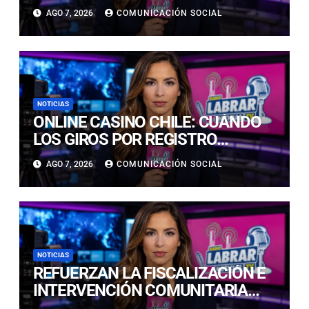
LLUVIAS E ISOTERMA CERO ALTA
AGO 7, 2026
COMUNICACIÓN SOCIAL
EN PRECORDILLERA Y
CORDILLERA
NOTICIAS
ONLINE CASINO CHILE: CUÁNDO
LOS GIROS POR REGISTRO
REALMENTE SIRVEN
AGO 7, 2026
COMUNICACIÓN SOCIAL
NOTICIAS
REFUERZAN LA FISCALIZACIÓN E
INTERVENCIÓN COMUNITARIA
CON OPERATIVO CONJUNTO EN