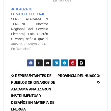
forma presencial en las
En "Noticias"
oficinas de las
ACTUALIZA TU
Direcciones Regionales
DOMICILIO ELECTORAL
de Servel, ChileAtiende y
SERVEL ATACAMA EN
Consulados en el
TERRENO Director
exterior. El total de
Regional del Servicio
109.921 solicitudes…
Electoral, Luis Guerén
Olivares, señala que el
plazo para la
Jueves, 23 Mayo 2024
actualización del
En "Noticias"
Registro Electoral y
para realizar el cambio
de domicilio electoral,
será hasta el 08 de junio
del año en curso. Se
REPRESENTANTES DE
PROVINCIA DEL HUASCO:
insiste a los
PUEBLOS ORIGINARIOS DE
electores(as) que aún
no han revisado…
ATACAMA ANALIZARON
INSTRUMENTOS Y
DESAFÍOS EN MATERIA DE
ENERGÍA