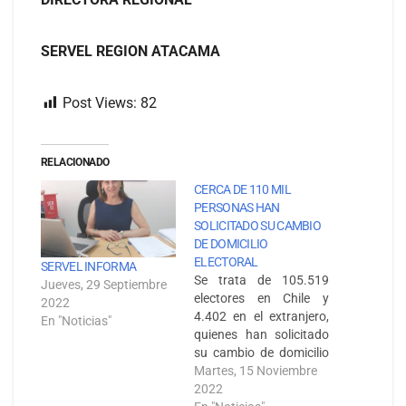
SERVEL REGION ATACAMA
Post Views:
82
RELACIONADO
CERCA DE 110 MIL
PERSONAS HAN
SOLICITADO SU CAMBIO
DE DOMICILIO
ELECTORAL
SERVEL INFORMA
Se trata de 105.519
Jueves, 29 Septiembre
electores en Chile y
2022
4.402 en el extranjero,
En "Noticias"
quienes han solicitado
su cambio de domicilio
electoral en línea, con
Martes, 15 Noviembre
su Clave Única, o de
2022