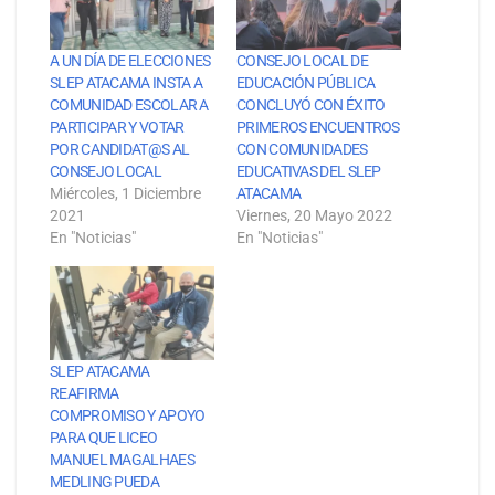
A UN DÍA DE ELECCIONES
CONSEJO LOCAL DE
SLEP ATACAMA INSTA A
EDUCACIÓN PÚBLICA
COMUNIDAD ESCOLAR A
CONCLUYÓ CON ÉXITO
PARTICIPAR Y VOTAR
PRIMEROS ENCUENTROS
POR CANDIDAT@S AL
CON COMUNIDADES
CONSEJO LOCAL
EDUCATIVAS DEL SLEP
Miércoles, 1 Diciembre
ATACAMA
2021
Viernes, 20 Mayo 2022
En "Noticias"
En "Noticias"
SLEP ATACAMA
REAFIRMA
COMPROMISO Y APOYO
PARA QUE LICEO
MANUEL MAGALHAES
MEDLING PUEDA