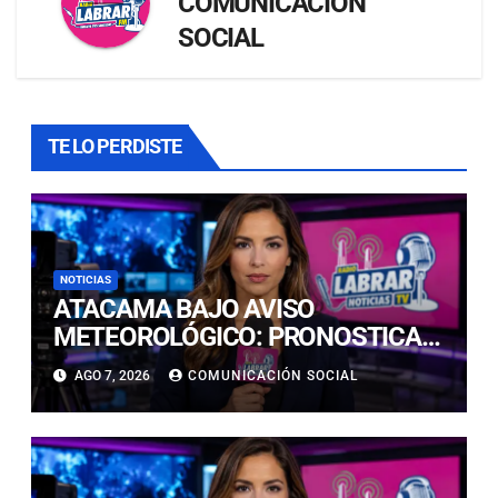
COMUNICACIÓN
SOCIAL
TE LO PERDISTE
NOTICIAS
ATACAMA BAJO AVISO
METEOROLÓGICO: PRONOSTICAN
LLUVIAS E ISOTERMA CERO ALTA
AGO 7, 2026
COMUNICACIÓN SOCIAL
EN PRECORDILLERA Y
CORDILLERA