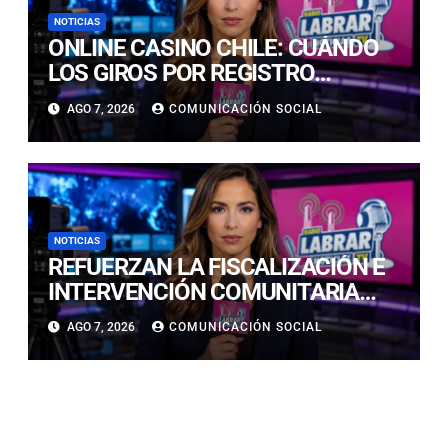
NOTICIAS
ONLINE CASINO CHILE: CUÁNDO
LOS GIROS POR REGISTRO
REALMENTE SIRVEN
AGO 7, 2026
COMUNICACIÓN SOCIAL
NOTICIAS
REFUERZAN LA FISCALIZACIÓN E
INTERVENCIÓN COMUNITARIA
CON OPERATIVO CONJUNTO EN
AGO 7, 2026
COMUNICACIÓN SOCIAL
CALDERA