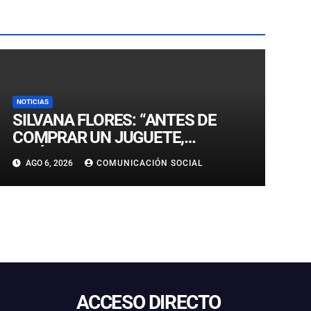
NOTICIAS
SILVANA FLORES: “ANTES DE
COMPRAR UN JUGUETE,
INFÓRMESE Y VERIFIQUE QUE
AGO 6, 2026
COMUNICACIÓN SOCIAL
CUMPLA CON LA NORMATIVA
SANITARIA VIGENTE”
ACCESO DIRECTO