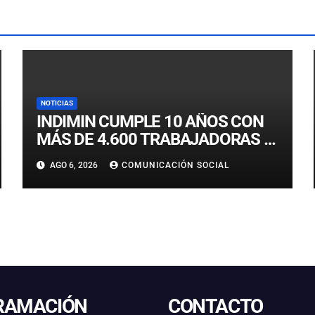
NOTICIAS
INDIMIN CUMPLE 10 AÑOS CON
MÁS DE 4.600 TRABAJADORAS Y
TRABAJADORES IMPACTADOS
AGO 6, 2026
COMUNICACIÓN SOCIAL
POR SUS SOLUCIONES
TECNOLÓGICAS EN MINERÍA
RAMACIÓN
CONTACTO