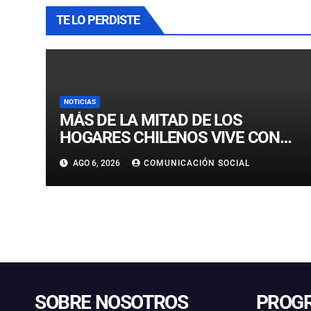
TE LO PERDISTE
NOTICIAS
MÁS DE LA MITAD DE LOS
HOGARES CHILENOS VIVE CON
UN GATO: LAS CLAVES PARA
AGO 6, 2026
COMUNICACIÓN SOCIAL
CUIDARLOS Y PREVENIR
PROBLEMAS DE SALUD
SOBRE NOSOTROS
PROG