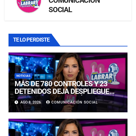
COMUNICACIÓN
SOCIAL
TE LO PERDISTE
NOTICIAS
MÁS DE 780 CONTROLES Y 23
DETENIDOS DEJA DESPLIEGUE
POLICIAL EN COPIAPÓ Y CALDERA
AGO 8, 2026
COMUNICACIÓN SOCIAL