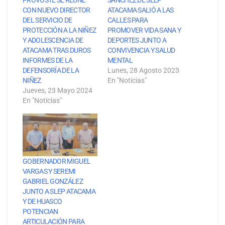
CON NUEVO DIRECTOR
ATACAMA SALIÓ A LAS
DEL SERVICIO DE
CALLES PARA
PROTECCIÓN A LA NIÑEZ
PROMOVER VIDA SANA Y
Y ADOLESCENCIA DE
DEPORTES JUNTO A
ATACAMA TRAS DUROS
CONVIVENCIA Y SALUD
INFORMES DE LA
MENTAL
DEFENSORÍA DE LA
Lunes, 28 Agosto 2023
NIÑEZ
En "Noticias"
Jueves, 23 Mayo 2024
En "Noticias"
GOBERNADOR MIGUEL
VARGAS Y SEREMI
GABRIEL GONZÁLEZ
JUNTO A SLEP ATACAMA
Y DE HUASCO
POTENCIAN
ARTICULACIÓN PARA