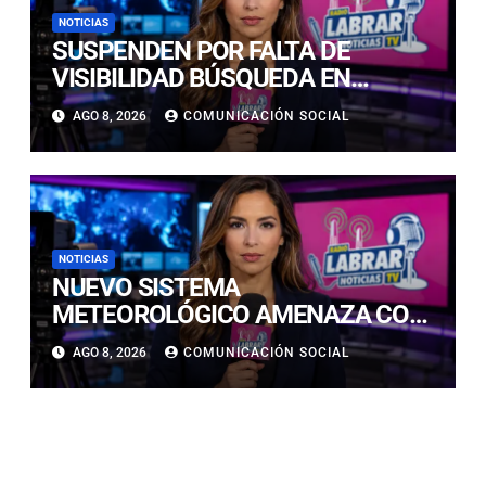
NOTICIAS
SUSPENDEN POR FALTA DE
VISIBILIDAD BÚSQUEDA EN
CALDERILLA: OPERATIVO SE
AGO 8, 2026
COMUNICACIÓN SOCIAL
RETOMARÁ ESTE DOMINGO
NOTICIAS
NUEVO SISTEMA
METEOROLÓGICO AMENAZA CON
LLUVIAS, NIEVE Y TORMENTAS
AGO 8, 2026
COMUNICACIÓN SOCIAL
ELÉCTRICAS EN ATACAMA