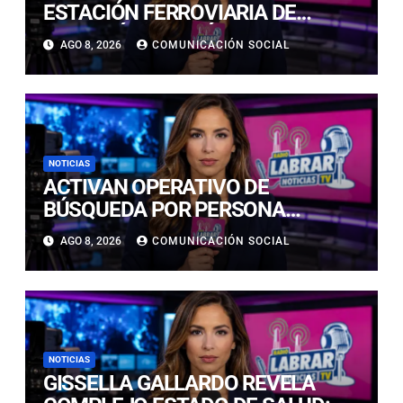
ESTACIÓN FERROVIARIA DE
COPIAPÓ RESULTÓ GRAVEMENTE
AGO 8, 2026
COMUNICACIÓN SOCIAL
DAÑADA TRAS SER IMPACTADA
POR UN VEHÍCULO
NOTICIAS
ACTIVAN OPERATIVO DE
BÚSQUEDA POR PERSONA
DESAPARECIDA EN PLAYA
AGO 8, 2026
COMUNICACIÓN SOCIAL
CALDERILLA
NOTICIAS
GISSELLA GALLARDO REVELA