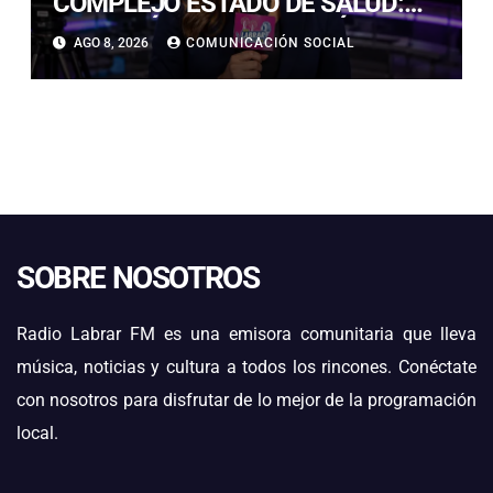
COMPLEJO ESTADO DE SALUD:
“ME TENÍAN MAL HACE DÍAS”
AGO 8, 2026
COMUNICACIÓN SOCIAL
SOBRE NOSOTROS
Radio Labrar FM es una emisora comunitaria que lleva
música, noticias y cultura a todos los rincones. Conéctate
con nosotros para disfrutar de lo mejor de la programación
local.