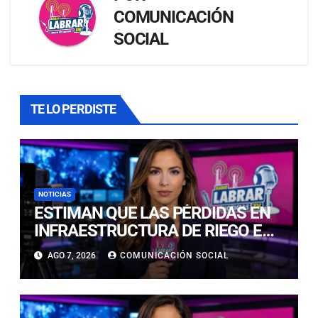
COMUNICACIÓN
SOCIAL
TE LO PERDISTE
NOTICIAS
ESTIMAN QUE LAS PÉRDIDAS EN
INFRAESTRUCTURA DE RIEGO EN
LA CUENCA DEL HUASCO SON
AGO 7, 2026
COMUNICACIÓN SOCIAL
MILLONARIAS