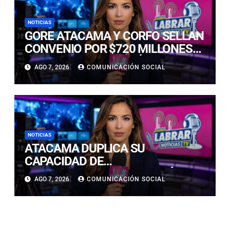
NOTICIAS
GORE ATACAMA Y CORFO SELLAN
CONVENIO POR $720 MILLONES
PARA LA REACTIVACIÓN
AGO 7, 2026
COMUNICACIÓN SOCIAL
PRODUCTIVA DE LA REGIÓN
NOTICIAS
ATACAMA DUPLICA SU
CAPACIDAD DE
ALMACENAMIENTO ENERGÉTICO
AGO 7, 2026
COMUNICACIÓN SOCIAL
Y CONSOLIDA SU LIDERAZGO EN
LA TRANSICIÓN ENERGÉTICA