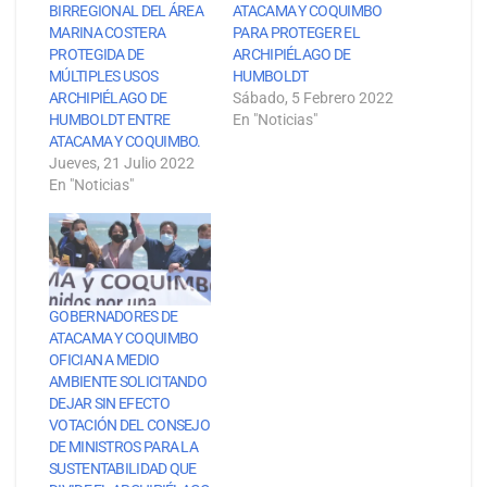
BIRREGIONAL DEL ÁREA
ATACAMA Y COQUIMBO
MARINA COSTERA
PARA PROTEGER EL
PROTEGIDA DE
ARCHIPIÉLAGO DE
MÚLTIPLES USOS
HUMBOLDT
ARCHIPIÉLAGO DE
Sábado, 5 Febrero 2022
HUMBOLDT ENTRE
En "Noticias"
ATACAMA Y COQUIMBO.
Jueves, 21 Julio 2022
En "Noticias"
GOBERNADORES DE
ATACAMA Y COQUIMBO
OFICIAN A MEDIO
AMBIENTE SOLICITANDO
DEJAR SIN EFECTO
VOTACIÓN DEL CONSEJO
DE MINISTROS PARA LA
SUSTENTABILIDAD QUE