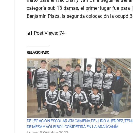
harto para el Nacional y vamos a seguir entrena
categoría sub 18 damas, el primer lugar fue para I
Benjamín Plaza, la segunda colocación la ocupó Be
Post Views:
74
RELACIONADO
DELEGACIÓN ESCOLAR ATACAMEÑA DE JUDO, AJEDREZ, TENI
DE MESA Y VÓLEIBOL COMPETIRÁ EN LA ARAUCANÍA
Lunes, 3 Octubre 2022