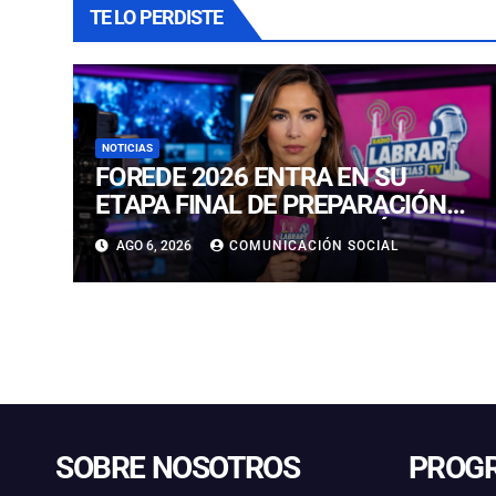
TE LO PERDISTE
NOTICIAS
FOREDE 2026 ENTRA EN SU
ETAPA FINAL DE PREPARACIÓN
CON NUEVAS TECNOLOGÍAS DE
AGO 6, 2026
COMUNICACIÓN SOCIAL
ACCESO Y OPORTUNIDADES
PARA ATACAMA
SOBRE NOSOTROS
PROG