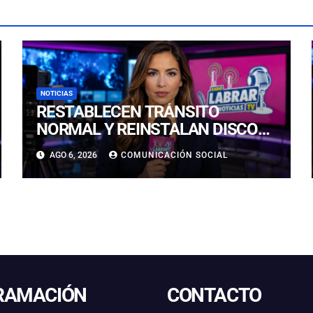
NOTICIAS
RESTABLECEN TRÁNSITO
NORMAL Y REINSTALAN DISCO
“PARE” TRAS AVANCE DE OBRAS
AGO 6, 2026
COMUNICACIÓN SOCIAL
EN CALLE LUIS FLORES CON
JULIO PRADO
RAMACIÓN
CONTACTO