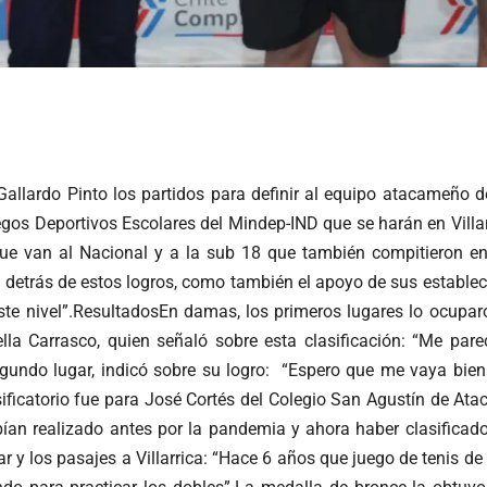
 Gallardo Pinto los partidos para definir al equipo atacameñ
gos Deportivos Escolares del Mindep-IND que se harán en Villar
e van al Nacional y a la sub 18 que también compitieron en est
detrás de estos logros, como también el apoyo de sus establec
te nivel”.ResultadosEn damas, los primeros lugares lo ocupar
la Carrasco, quien señaló sobre esta clasificación: “Me parec
egundo lugar, indicó sobre su logro: “Espero que me vaya bien
asificatorio fue para José Cortés del Colegio San Agustín de At
bían realizado antes por la pandemia y ahora haber clasificado
ar y los pasajes a Villarrica: “Hace 6 años que juego de tenis 