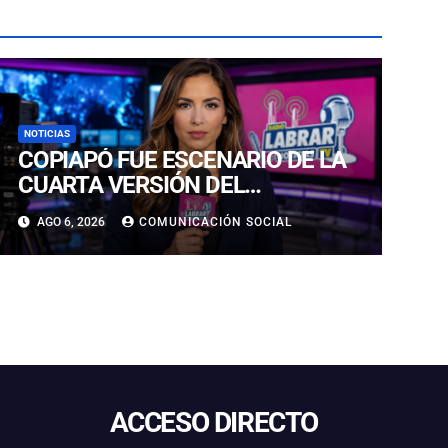
NOTICIAS
COPIAPÓ FUE ESCENARIO DE LA
CUARTA VERSIÓN DEL
CAMPEONATO REGIONAL DE
AGO 6, 2026
COMUNICACIÓN SOCIAL
BANDAS DE GUERRA
ESTUDIANTILES
ACCESO DIRECTO