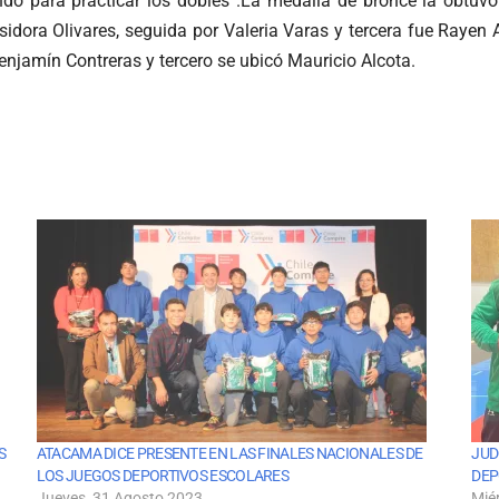
ndo para practicar los dobles”.La medalla de bronce la obtu
sidora Olivares, seguida por Valeria Varas y tercera fue Rayen
njamín Contreras y tercero se ubicó Mauricio Alcota.
S
ATACAMA DICE PRESENTE EN LAS FINALES NACIONALES DE
JUD
LOS JUEGOS DEPORTIVOS ESCOLARES
DEP
Jueves, 31 Agosto 2023
Mié