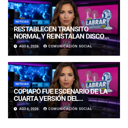
NOTICIAS
RESTABLECEN TRÁNSITO
NORMAL Y REINSTALAN DISCO
“PARE” TRAS AVANCE DE OBRAS
AGO 6, 2026
COMUNICACIÓN SOCIAL
EN CALLE LUIS FLORES CON JULIO
PRADO
NOTICIAS
COPIAPÓ FUE ESCENARIO DE LA
CUARTA VERSIÓN DEL
CAMPEONATO REGIONAL DE
AGO 6, 2026
COMUNICACIÓN SOCIAL
BANDAS DE GUERRA
ESTUDIANTILES