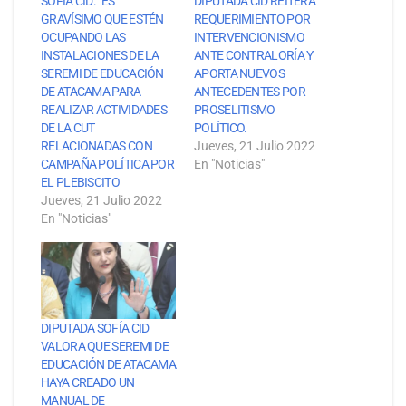
SOFÍA CID: “ES
DIPUTADA CID REITERA
GRAVÍSIMO QUE ESTÉN
REQUERIMIENTO POR
OCUPANDO LAS
INTERVENCIONISMO
INSTALACIONES DE LA
ANTE CONTRALORÍA Y
SEREMI DE EDUCACIÓN
APORTA NUEVOS
DE ATACAMA PARA
ANTECEDENTES POR
REALIZAR ACTIVIDADES
PROSELITISMO
DE LA CUT
POLÍTICO.
RELACIONADAS CON
Jueves, 21 Julio 2022
CAMPAÑA POLÍTICA POR
En "Noticias"
EL PLEBISCITO
Jueves, 21 Julio 2022
En "Noticias"
DIPUTADA SOFÍA CID
VALORA QUE SEREMI DE
EDUCACIÓN DE ATACAMA
HAYA CREADO UN
MANUAL DE