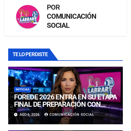
POR
COMUNICACIÓN
SOCIAL
TE LO PERDISTE
NOTICIAS
FOREDE 2026 ENTRA EN SU ETAPA
FINAL DE PREPARACIÓN CON
NUEVAS TECNOLOGÍAS DE
AGO 6, 2026
COMUNICACIÓN SOCIAL
ACCESO Y OPORTUNIDADES PARA
ATACAMA