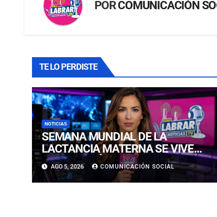
POR
COMUNICACIÓN SO
TE LO PERDISTE
NOTICIAS
SEMANA MUNDIAL DE LA
LACTANCIA MATERNA SE VIVE
EN COPIAPÓ CON FERIA
AGO 5, 2026
COMUNICACIÓN SOCIAL
EDUCATIVA ABIERTA A LA
COMUNIDAD