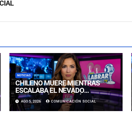
CIAL
NOTICIAS
CHILENO MUERE MIENTRAS
ESCALABA EL NEVADO
HUASCARÁN EN PERÚ: SE
AGO 5, 2026
COMUNICACIÓN SOCIAL
HABRÍA PRECIPITADO DESDE 900
METROS