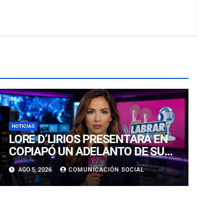
NOTICIAS
LORE D’LIRIOS PRESENTARÁ EN
COPIAPÓ UN ADELANTO DE SU
NUEVO ÁLBUM “FRUTOS Y
AGO 5, 2026
COMUNICACIÓN SOCIAL
RAÍCES”