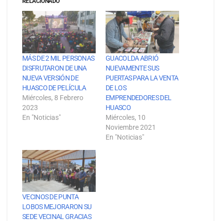
RELACIONADO
MÁS DE 2 MIL PERSONAS
GUACOLDA ABRIÓ
DISFRUTARON DE UNA
NUEVAMENTE SUS
NUEVA VERSIÓN DE
PUERTAS PARA LA VENTA
HUASCO DE PELÍCULA
DE LOS
Miércoles, 8 Febrero
EMPRENDEDORES DEL
2023
HUASCO
En "Noticias"
Miércoles, 10
Noviembre 2021
En "Noticias"
VECINOS DE PUNTA
LOBOS MEJORARON SU
SEDE VECINAL GRACIAS