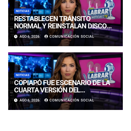
NOTICIAS
RESTABLECEN TRÁNSITO
NORMAL Y REINSTALAN DISCO
“PARE” TRAS AVANCE DE OBRAS
AGO 6, 2026
COMUNICACIÓN SOCIAL
EN CALLE LUIS FLORES CON JULIO
PRADO
NOTICIAS
COPIAPÓ FUE ESCENARIO DE LA
CUARTA VERSIÓN DEL
CAMPEONATO REGIONAL DE
AGO 6, 2026
COMUNICACIÓN SOCIAL
BANDAS DE GUERRA
ESTUDIANTILES