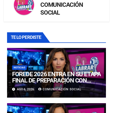
COMUNICACIÓN
SOCIAL
TE LO PERDISTE
NOTICIAS
FOREDE 2026 ENTRA EN SU ETAPA
FINAL DE PREPARACIÓN CON
NUEVAS TECNOLOGÍAS DE
AGO 6, 2026
COMUNICACIÓN SOCIAL
ACCESO Y OPORTUNIDADES PARA
ATACAMA