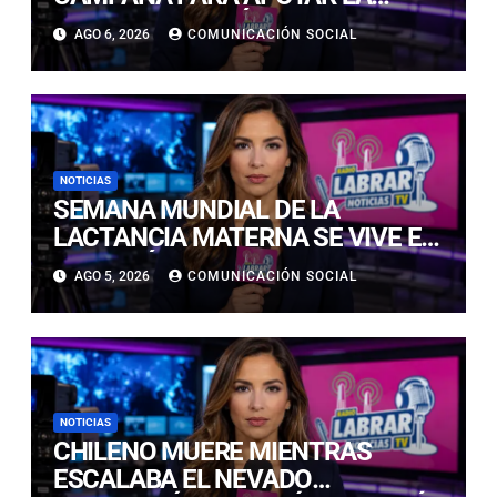
RECONSTRUCCIÓN DE FAMILIAS
AGO 6, 2026
COMUNICACIÓN SOCIAL
AFECTADAS POR EL SISTEMA
FRONTAL EN ATACAMA
NOTICIAS
SEMANA MUNDIAL DE LA
LACTANCIA MATERNA SE VIVE EN
COPIAPÓ CON FERIA EDUCATIVA
AGO 5, 2026
COMUNICACIÓN SOCIAL
ABIERTA A LA COMUNIDAD
NOTICIAS
CHILENO MUERE MIENTRAS
ESCALABA EL NEVADO