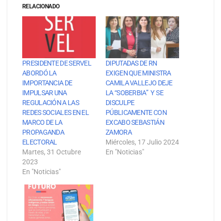
RELACIONADO
PRESIDENTE DE SERVEL
DIPUTADAS DE RN
ABORDÓ LA
EXIGEN QUE MINISTRA
IMPORTANCIA DE
CAMILA VALLEJO DEJE
IMPULSAR UNA
LA “SOBERBIA” Y SE
REGULACIÓN A LAS
DISCULPE
REDES SOCIALES EN EL
PÚBLICAMENTE CON
MARCO DE LA
EXCABO SEBASTIÁN
PROPAGANDA
ZAMORA
ELECTORAL
Miércoles, 17 Julio 2024
Martes, 31 Octubre
En "Noticias"
2023
En "Noticias"