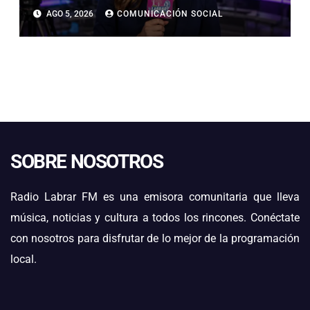
HUASCARÁN EN PERÚ: SE HABRÍA
AGO 5, 2026
COMUNICACIÓN SOCIAL
PRECIPITADO DESDE 900 METROS
SOBRE NOSOTROS
Radio Labrar FM es una emisora comunitaria que lleva
música, noticias y cultura a todos los rincones. Conéctate
con nosotros para disfrutar de lo mejor de la programación
local.