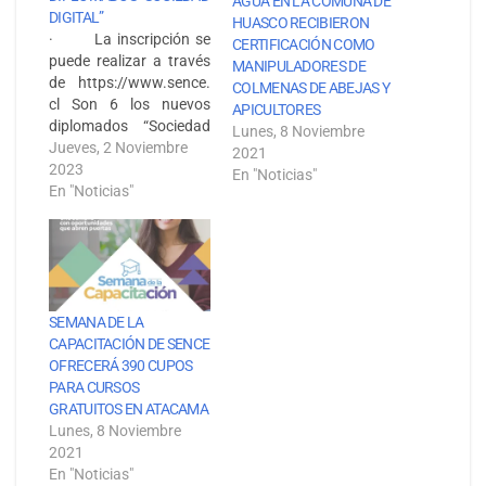
AGUA EN LA COMUNA DE
DIGITAL”
HUASCO RECIBIERON
· La inscripción se
CERTIFICACIÓN COMO
puede realizar a través
MANIPULADORES DE
de https://www.sence.
COLMENAS DE ABEJAS Y
cl Son 6 los nuevos
APICULTORES
diplomados “Sociedad
Lunes, 8 Noviembre
Digital” Sence junto a la
Jueves, 2 Noviembre
2021
Fundación Telefónica
2023
En "Noticias"
Movistar tienen
En "Noticias"
disponibles, y que
ofrece acceso sin costo
a diplomados en
modalidad e-learning,
orientados a entregar
herramientas y
SEMANA DE LA
perfeccionar los
CAPACITACIÓN DE SENCE
conocimientos en
OFRECERÁ 390 CUPOS
materia digital para
PARA CURSOS
quienes buscan
GRATUITOS EN ATACAMA
aprender…
Lunes, 8 Noviembre
2021
En "Noticias"