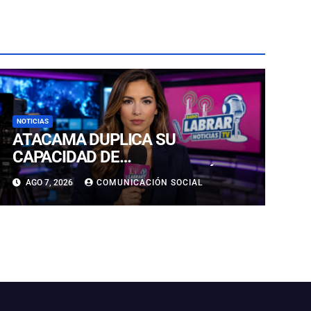
NOTICIAS
ATACAMA DUPLICA SU
CAPACIDAD DE
ALMACENAMIENTO ENERGÉTICO
AGO 7, 2026
COMUNICACIÓN SOCIAL
Y CONSOLIDA SU LIDERAZGO EN
LA TRANSICIÓN ENERGÉTICA