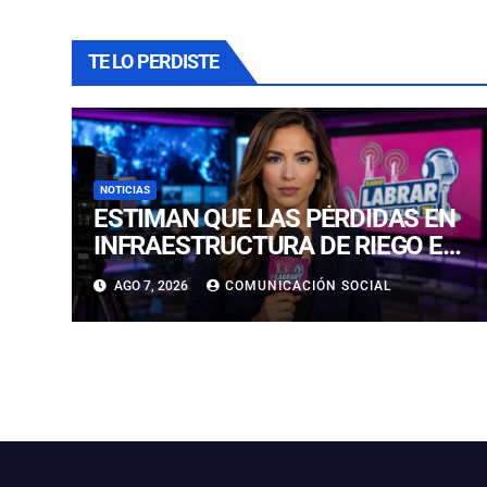
TE LO PERDISTE
NOTICIAS
ESTIMAN QUE LAS PÉRDIDAS EN
INFRAESTRUCTURA DE RIEGO EN
LA CUENCA DEL HUASCO SON
AGO 7, 2026
COMUNICACIÓN SOCIAL
MILLONARIAS