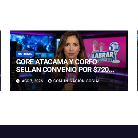
NOTICIAS
GORE ATACAMA Y CORFO
SELLAN CONVENIO POR $720
MILLONES PARA LA
AGO 7, 2026
COMUNICACIÓN SOCIAL
REACTIVACIÓN PRODUCTIVA DE
LA REGIÓN