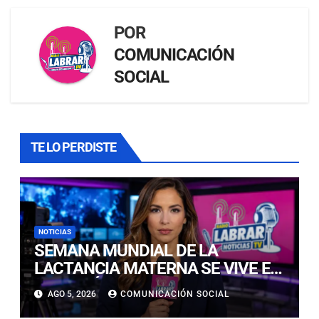
POR
COMUNICACIÓN
SOCIAL
TE LO PERDISTE
NOTICIAS
SEMANA MUNDIAL DE LA
LACTANCIA MATERNA SE VIVE EN
COPIAPÓ CON FERIA EDUCATIVA
AGO 5, 2026
COMUNICACIÓN SOCIAL
ABIERTA A LA COMUNIDAD