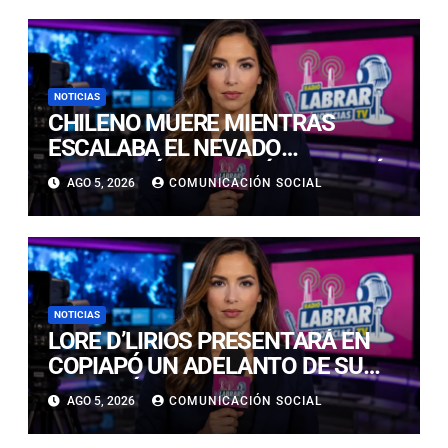
NOTICIAS
CHILENO MUERE MIENTRAS
ESCALABA EL NEVADO
HUASCARÁN EN PERÚ: SE HABRÍA
AGO 5, 2026
COMUNICACIÓN SOCIAL
PRECIPITADO DESDE 900 METROS
NOTICIAS
LORE D’LIRIOS PRESENTARÁ EN
COPIAPÓ UN ADELANTO DE SU
NUEVO ÁLBUM “FRUTOS Y
AGO 5, 2026
COMUNICACIÓN SOCIAL
RAÍCES”