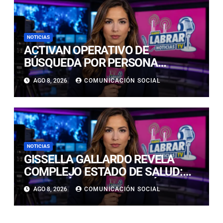
NOTICIAS
ACTIVAN OPERATIVO DE
BÚSQUEDA POR PERSONA
DESAPARECIDA EN PLAYA
AGO 8, 2026
COMUNICACIÓN SOCIAL
CALDERILLA
NOTICIAS
GISSELLA GALLARDO REVELA
COMPLEJO ESTADO DE SALUD:
“ME TENÍAN MAL HACE DÍAS”
AGO 8, 2026
COMUNICACIÓN SOCIAL