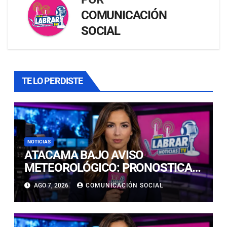
COMUNICACIÓN
SOCIAL
TE LO PERDISTE
NOTICIAS
ATACAMA BAJO AVISO
METEOROLÓGICO: PRONOSTICAN
LLUVIAS E ISOTERMA CERO ALTA
AGO 7, 2026
COMUNICACIÓN SOCIAL
EN PRECORDILLERA Y
CORDILLERA