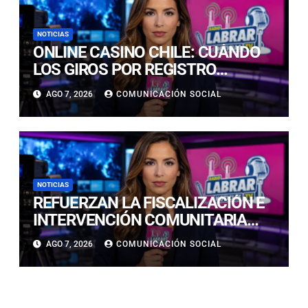
NOTICIAS
ONLINE CASINO CHILE: CUÁNDO
LOS GIROS POR REGISTRO
REALMENTE SIRVEN
AGO 7, 2026
COMUNICACIÓN SOCIAL
NOTICIAS
REFUERZAN LA FISCALIZACIÓN E
INTERVENCIÓN COMUNITARIA
CON OPERATIVO CONJUNTO EN
AGO 7, 2026
COMUNICACIÓN SOCIAL
CALDERA