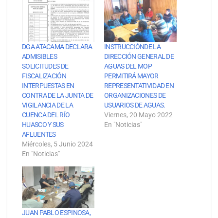
DGA ATACAMA DECLARA
INSTRUCCIÓNDE LA
ADMISIBLES
DIRECCIÓN GENERAL DE
SOLICITUDES DE
AGUAS DEL MOP
FISCALIZACIÓN
PERMITIRÁ MAYOR
INTERPUESTAS EN
REPRESENTATIVIDAD EN
CONTRA DE LA JUNTA DE
ORGANIZACIONES DE
VIGILANCIA DE LA
USUARIOS DE AGUAS.
CUENCA DEL RÍO
Viernes, 20 Mayo 2022
HUASCO Y SUS
En "Noticias"
AFLUENTES
Miércoles, 5 Junio 2024
En "Noticias"
JUAN PABLO ESPINOSA,