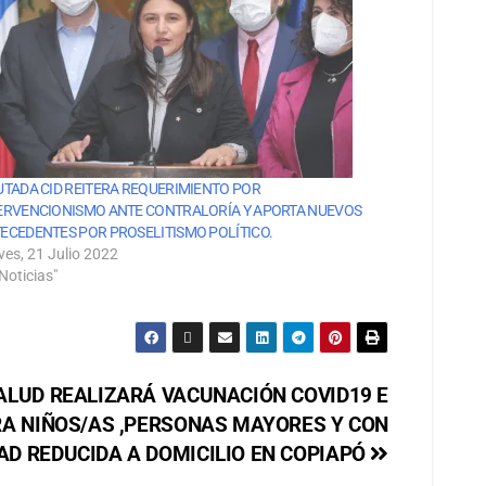
UTADA CID REITERA REQUERIMIENTO POR
ERVENCIONISMO ANTE CONTRALORÍA Y APORTA NUEVOS
ECEDENTES POR PROSELITISMO POLÍTICO.
ves, 21 Julio 2022
Noticias"
SALUD REALIZARÁ VACUNACIÓN COVID19 E
RA NIÑOS/AS ,PERSONAS MAYORES Y CON
AD REDUCIDA A DOMICILIO EN COPIAPÓ