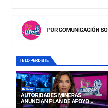
POR
COMUNICACIÓN SO
TE LO PERDISTE
NOTICIAS
AUTORIDADES MINERAS
ANUNCIAN PLAN DE APOYO
EXTRAORDINARIO PARA