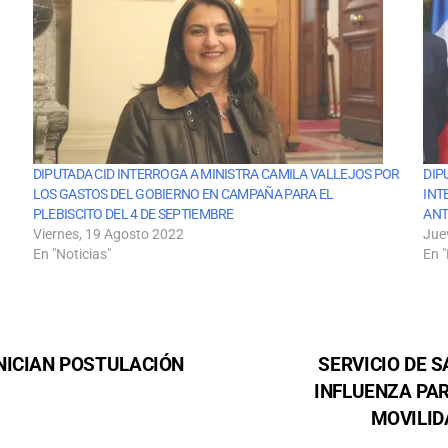
DIPUTADA CID INTERROGA A MINISTRA CAMILA VALLEJOS POR
DIP
LOS GASTOS DEL GOBIERNO EN CAMPAÑA PARA EL
INT
PLEBISCITO DEL 4 DE SEPTIEMBRE
ANT
Viernes, 19 Agosto 2022
Jue
En "Noticias"
En "
NICIAN POSTULACIÓN
SERVICIO DE 
INFLUENZA PA
MOVILID