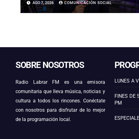
AGO 7, 2026
COMUNICACIÓN SOCIAL
REACTIVAR FAENAS AFECTADAS
EN COQUIMBO Y ATACAMA
SOBRE NOSOTROS
PROG
LUNES A V
Radio Labrar FM es una emisora
comunitaria que lleva música, noticias y
FINES DE 
cultura a todos los rincones. Conéctate
PM
con nosotros para disfrutar de lo mejor
ESPECIALE
de la programación local.