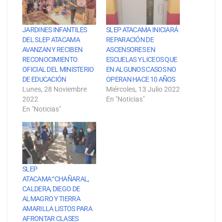
JARDINES INFANTILES
SLEP ATACAMA INICIARÁ
DEL SLEP ATACAMA
REPARACIÓN DE
AVANZAN Y RECIBEN
ASCENSORES EN
RECONOCIMIENTO
ESCUELAS Y LICEOS QUE
OFICIAL DEL MINISTERIO
EN ALGUNOS CASOS NO
DE EDUCACIÓN
OPERAN HACE 10 AÑOS
Lunes, 28 Noviembre
Miércoles, 13 Julio 2022
2022
En "Noticias"
En "Noticias"
SLEP
ATACAMA:“CHAÑARAL,
CALDERA, DIEGO DE
ALMAGRO Y TIERRA
AMARILLA LISTOS PARA
AFRONTAR CLASES