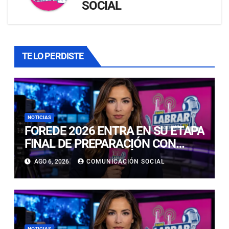
SOCIAL
TE LO PERDISTE
NOTICIAS
FOREDE 2026 ENTRA EN SU ETAPA
FINAL DE PREPARACIÓN CON
NUEVAS TECNOLOGÍAS DE
AGO 6, 2026
COMUNICACIÓN SOCIAL
ACCESO Y OPORTUNIDADES PARA
ATACAMA
NOTICIAS