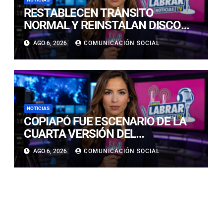
RESTABLECEN TRÁNSITO
NORMAL Y REINSTALAN DISCO
“PARE” TRAS AVANCE DE OBRAS
AGO 6, 2026
COMUNICACIÓN SOCIAL
EN CALLE LUIS FLORES CON JULIO
PRADO
NOTICIAS
COPIAPÓ FUE ESCENARIO DE LA
CUARTA VERSIÓN DEL
CAMPEONATO REGIONAL DE
AGO 6, 2026
COMUNICACIÓN SOCIAL
BANDAS DE GUERRA
ESTUDIANTILES