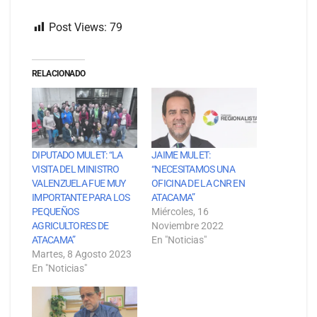
Post Views:
79
RELACIONADO
DIPUTADO MULET: “LA
JAIME MULET:
VISITA DEL MINISTRO
“NECESITAMOS UNA
VALENZUELA FUE MUY
OFICINA DE LA CNR EN
IMPORTANTE PARA LOS
ATACAMA”
PEQUEÑOS
Miércoles, 16
AGRICULTORES DE
Noviembre 2022
ATACAMA”
En "Noticias"
Martes, 8 Agosto 2023
En "Noticias"