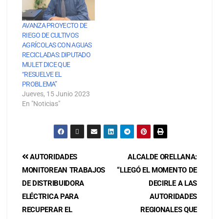
AVANZA PROYECTO DE
RIEGO DE CULTIVOS
AGRÍCOLAS CON AGUAS
RECICLADAS: DIPUTADO
MULET DICE QUE
“RESUELVE EL
PROBLEMA”
Jueves, 15 Junio 2023
En "Noticias"
AUTORIDADES
ALCALDE ORELLANA:
MONITOREAN TRABAJOS
“LLEGÓ EL MOMENTO DE
DE DISTRIBUIDORA
DECIRLE A LAS
ELÉCTRICA PARA
AUTORIDADES
RECUPERAR EL
REGIONALES QUE