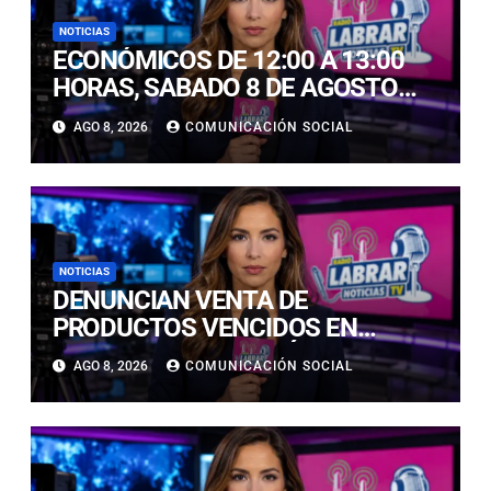
NOTICIAS
ECONÓMICOS DE 12:00 A 13:00
HORAS, SABADO 8 DE AGOSTO
2026
AGO 8, 2026
COMUNICACIÓN SOCIAL
NOTICIAS
DENUNCIAN VENTA DE
PRODUCTOS VENCIDOS EN
LOCALES DE COPIAPÓ:
AGO 8, 2026
COMUNICACIÓN SOCIAL
FISCALIZACIÓN CONFIRMA
HALLAZGOS