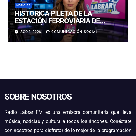
NOTICIAS
HISTÓRICA PILETA DE LA
ESTACIÓN FERROVIARIA DE
COPIAPÓ RESULTÓ GRAVEMENTE
AGO 8, 2026
COMUNICACIÓN SOCIAL
DAÑADA TRAS SER IMPACTADA
POR UN VEHÍCULO
SOBRE NOSOTROS
Radio Labrar FM es una emisora comunitaria que lleva
música, noticias y cultura a todos los rincones. Conéctate
con nosotros para disfrutar de lo mejor de la programación