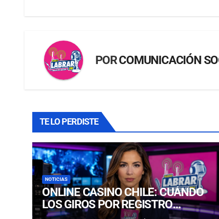
POR
COMUNICACIÓN SO
TE LO PERDISTE
NOTICIAS
ONLINE CASINO CHILE: CUÁNDO
LOS GIROS POR REGISTRO
REALMENTE SIRVEN