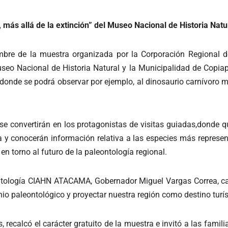
 más allá de la extinción” del Museo Nacional de Historia Natu
mbre de la muestra organizada por la Corporación Regional 
useo Nacional de Historia Natural y la Municipalidad de Copia
, donde se podrá observar por ejemplo, al dinosaurio carnívor
e convertirán en los protagonistas de visitas guiadas,donde q
a y conocerán información relativa a las especies más represe
en torno al futuro de la paleontología regional.
ntología CIAHN ATACAMA, Gobernador Miguel Vargas Correa, calif
nio paleontológico y proyectar nuestra región como destino turíst
 recalcó el carácter gratuito de la muestra e invitó a las familia