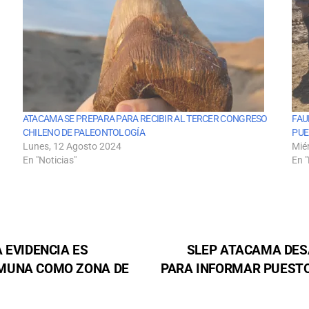
ATACAMA SE PREPARA PARA RECIBIR AL TERCER CONGRESO
FAU
CHILENO DE PALEONTOLOGÍA
PUE
Lunes, 12 Agosto 2024
Miér
En "Noticias"
En "
 EVIDENCIA ES
SLEP ATACAMA DES
OMUNA COMO ZONA DE
PARA INFORMAR PUESTO