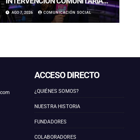
INTERVENCIÓN COMUNITARIA
CON OPERATIVO CONJUNTO EN
AGO 7, 2026
COMUNICACIÓN SOCIAL
CALDERA
ACCESO DIRECTO
¿QUIÉNES SOMOS?
l.com
NUESTRA HISTORIA
FUNDADORES
COLABORADORES