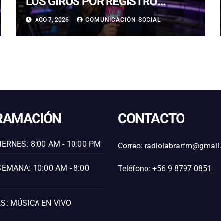
LOS GIROS POR REGISTRO
REALMENTE SIRVEN
AGO 7, 2026
COMUNICACIÓN SOCIAL
RAMACIÓN
CONTACTO
IERNES: 8:00 AM - 10:00 PM
Correo: radiolabrarfm@gmai
SEMANA: 10:00 AM - 8:00
Teléfono: +56 9 8797 0851
S: MÚSICA EN VIVO