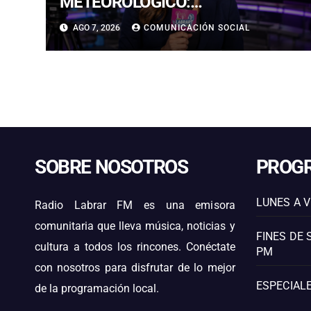
METEOROLÓGICO:
PRONOSTICAN LLUVIAS E
AGO 7, 2026
COMUNICACIÓN SOCIAL
ISOTERMA CERO ALTA EN
PRECORDILLERA Y CORDILLERA
SOBRE NOSOTROS
PROG
LUNES A V
Radio Labrar FM es una emisora
comunitaria que lleva música, noticias y
FINES DE 
cultura a todos los rincones. Conéctate
PM
con nosotros para disfrutar de lo mejor
ESPECIALE
de la programación local.