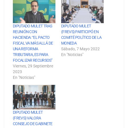
DIPUTADO MULET TRAS
DIPUTADO MULET
REUNIÓN CON
(FREVS) PARTICIPÓ EN
HACIENDA: “EL PACTO
COMITÉ POLÍTICO DE LA
FISCAL VA MÁS ALLÁ DE
MONEDA
UNA REFORMA
Sábado, 7 Mayo 2022
TRIBUTARIA, ES PARA
En "Noticias"
FOCALIZAR RECURSOS”
Viernes, 29 Septiembre
2023
En "Noticias"
DIPUTADO MULET
(FREVS) VALORA
CONSEJO DE GABINETE