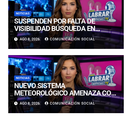
NOTICIAS
SUSPENDEN POR FALTA DE
VISIBILIDAD BÚSQUEDA EN
CALDERILLA: OPERATIVO SE
AGO 8, 2026
COMUNICACIÓN SOCIAL
RETOMARÁ ESTE DOMINGO
NOTICIAS
NUEVO SISTEMA
METEOROLÓGICO AMENAZA CON
LLUVIAS, NIEVE Y TORMENTAS
AGO 8, 2026
COMUNICACIÓN SOCIAL
ELÉCTRICAS EN ATACAMA