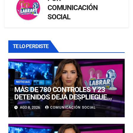
COMUNICACIÓN
SOCIAL
TE LO PERDISTE
NOTICIAS
MÁS DE 780 CONTROLES Y 23
DETENIDOS DEJA DESPLIEGUE
POLICIAL EN COPIAPÓ Y CALDERA
AGO 8, 2026
COMUNICACIÓN SOCIAL