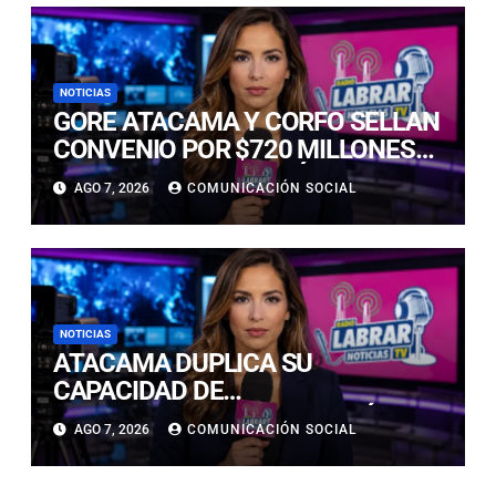
NOTICIAS
GORE ATACAMA Y CORFO SELLAN
CONVENIO POR $720 MILLONES
PARA LA REACTIVACIÓN
AGO 7, 2026
COMUNICACIÓN SOCIAL
PRODUCTIVA DE LA REGIÓN
NOTICIAS
ATACAMA DUPLICA SU
CAPACIDAD DE
ALMACENAMIENTO ENERGÉTICO
AGO 7, 2026
COMUNICACIÓN SOCIAL
Y CONSOLIDA SU LIDERAZGO EN
LA TRANSICIÓN ENERGÉTICA