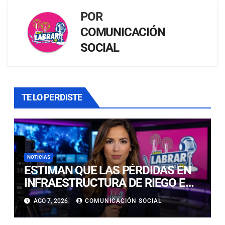
POR
COMUNICACIÓN
SOCIAL
TE LO PERDISTE
NOTICIAS
ESTIMAN QUE LAS PÉRDIDAS EN
INFRAESTRUCTURA DE RIEGO EN
LA CUENCA DEL HUASCO SON
AGO 7, 2026
COMUNICACIÓN SOCIAL
MILLONARIAS