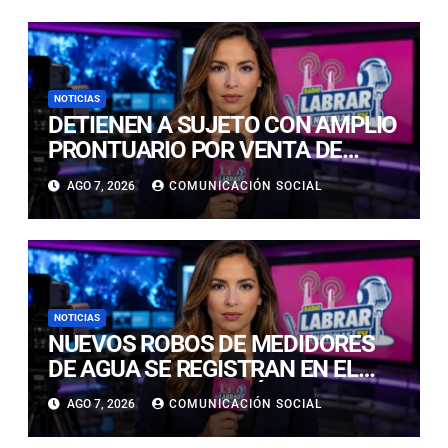
NOTICIAS
DETIENEN A SUJETO CON AMPLIO
PRONTUARIO POR VENTA DE
CIGARRILLOS DE CONTRABANDO
AGO 7, 2026
COMUNICACIÓN SOCIAL
EN COPIAPÓ
NOTICIAS
NUEVOS ROBOS DE MEDIDORES
DE AGUA SE REGISTRAN EN EL
CENTRO DE COPIAPÓ
AGO 7, 2026
COMUNICACIÓN SOCIAL