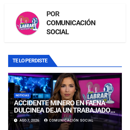
POR
COMUNICACIÓN
SOCIAL
TE LO PERDISTE
NOTICIAS
ACCIDENTE MINERO EN FAENA
DULCINEA DEJA UN TRABAJADOR
FALLECIDO EN TIERRA AMARILLA
AGO 7, 2026
COMUNICACIÓN SOCIAL