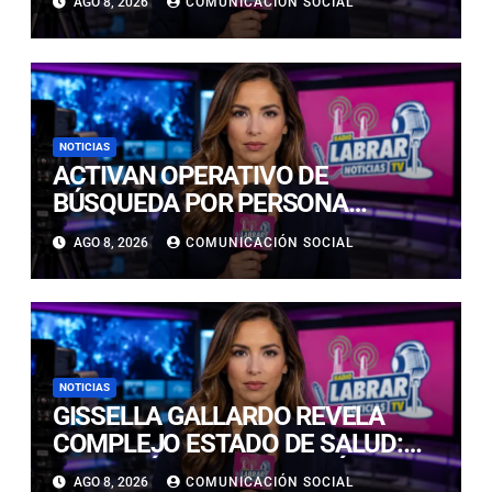
AGO 8, 2026
COMUNICACIÓN SOCIAL
DAÑADA TRAS SER IMPACTADA
POR UN VEHÍCULO
NOTICIAS
ACTIVAN OPERATIVO DE
BÚSQUEDA POR PERSONA
DESAPARECIDA EN PLAYA
AGO 8, 2026
COMUNICACIÓN SOCIAL
CALDERILLA
NOTICIAS
GISSELLA GALLARDO REVELA
COMPLEJO ESTADO DE SALUD:
“ME TENÍAN MAL HACE DÍAS”
AGO 8, 2026
COMUNICACIÓN SOCIAL