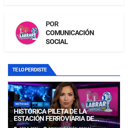
POR
COMUNICACIÓN
SOCIAL
TE LO PERDISTE
NOTICIAS
HISTÓRICA PILETA DE LA
ESTACIÓN FERROVIARIA DE
COPIAPÓ RESULTÓ GRAVEMENTE