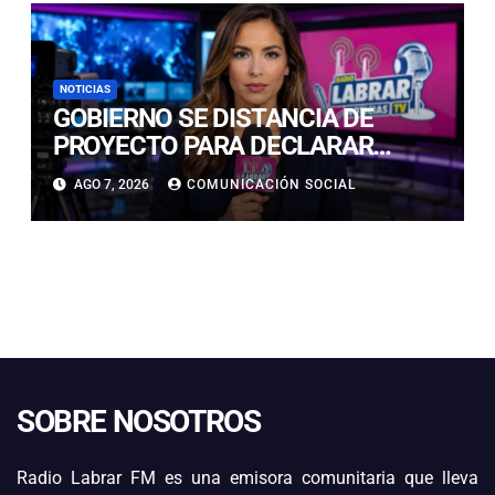
NOTICIAS
GOBIERNO SE DISTANCIA DE
PROYECTO PARA DECLARAR
FERIADO EL 17 DE SEPTIEMBRE:
AGO 7, 2026
COMUNICACIÓN SOCIAL
“NO ES NECESARIO INNOVAR”
SOBRE NOSOTROS
Radio Labrar FM es una emisora comunitaria que lleva