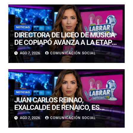
NOTICIAS
DIRECTORA DE LICEO DE MÚSICA
DE COPIAPÓ AVANZA A LA ETAPA
FINAL DEL PREMIO LED 2026 POR
AGO 7, 2026
COMUNICACIÓN SOCIAL
INNOVACIÓN EDUCATIVA
NOTICIAS
JUAN CARLOS REINAO,
EXALCALDE DE RENAICO, ES
CONDENADO A 15 AÑOS DE
AGO 7, 2026
COMUNICACIÓN SOCIAL
CÁRCEL POR DELITOS DE
CONNOTACIÓN SEXUAL