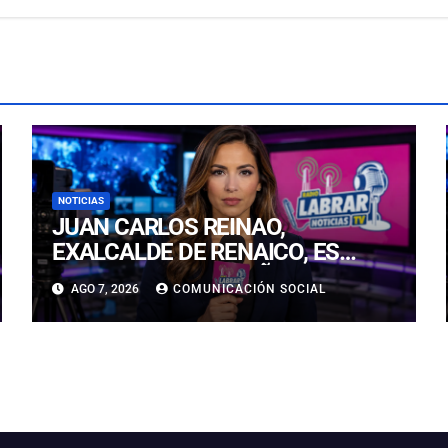
NOTICIAS
JUAN CARLOS REINAO,
EXALCALDE DE RENAICO, ES
CONDENADO A 15 AÑOS DE
AGO 7, 2026
COMUNICACIÓN SOCIAL
CÁRCEL POR DELITOS DE
CONNOTACIÓN SEXUAL