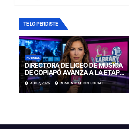
TE LO PERDISTE
NOTICIAS
DIRECTORA DE LICEO DE MÚSICA
DE COPIAPÓ AVANZA A LA ETAPA
FINAL DEL PREMIO LED 2026 POR
AGO 7, 2026
COMUNICACIÓN SOCIAL
INNOVACIÓN EDUCATIVA