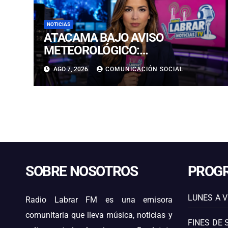
NOTICIAS
ATACAMA BAJO AVISO
METEOROLÓGICO:
PRONOSTICAN LLUVIAS E
AGO 7, 2026
COMUNICACIÓN SOCIAL
ISOTERMA CERO ALTA EN
PRECORDILLERA Y CORDILLERA
SOBRE NOSOTROS
PROG
LUNES A V
Radio Labrar FM es una emisora
comunitaria que lleva música, noticias y
FINES DE 