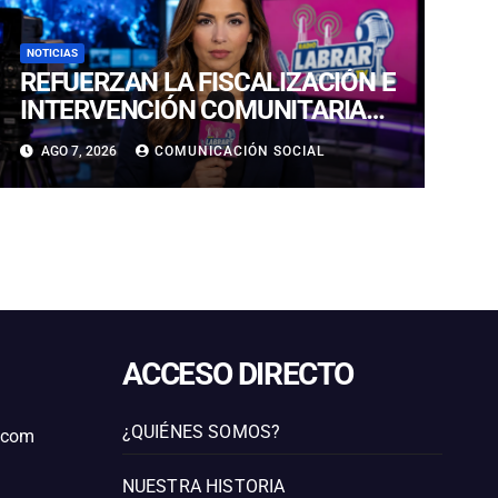
NOTICIAS
REFUERZAN LA FISCALIZACIÓN E
INTERVENCIÓN COMUNITARIA
CON OPERATIVO CONJUNTO EN
AGO 7, 2026
COMUNICACIÓN SOCIAL
CALDERA
ACCESO DIRECTO
¿QUIÉNES SOMOS?
l.com
NUESTRA HISTORIA