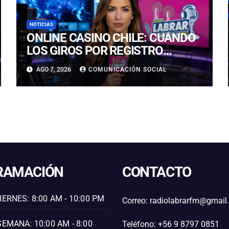
NOTICIAS
ONLINE CASINO CHILE: CUÁNDO
LOS GIROS POR REGISTRO
REALMENTE SIRVEN
AGO 7, 2026
COMUNICACIÓN SOCIAL
RAMACIÓN
CONTACTO
IERNES: 8:00 AM - 10:00 PM
Correo: radiolabrarfm@gmai
SEMANA: 10:00 AM - 8:00
Teléfono: +56 9 8797 0851