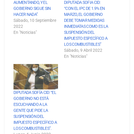
AUMENTANDO, Y EL
DIPUTADA SOFIA CID:
GOBIERNO SIGUE SIN
“CON EL IPC DE 1.9% EN
HACER NADA”
MARZO, EL GOBIERNO
Sábado, 10 Septiembre
DEBE TOMAR MEDIDAS
2022
INMEDIATAS COMO ES LA
En "Noticias"
SUSPENSIÓN DEL
IMPUESTO ESPECÍFICO A
LOS COMBUSTIBLES”
Sábado, 9 Abril 2022
En "Noticias"
DIPUTADA SOFÍA CID: “EL
GOBIERNO NO ESTÁ
ESCUCHANDO A LA
GENTE QUE PIDE LA
SUSPENSIÓN DEL
IMPUESTO ESPECÍFICO A
LOS COMBUSTIBLES”.