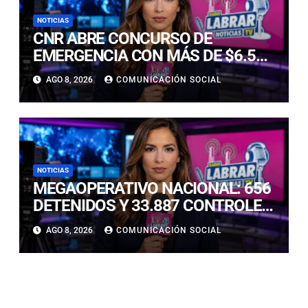
NOTICIAS
CNR ABRE CONCURSO DE
EMERGENCIA CON MÁS DE $6.500
MILLONES PARA REHABILITAR
AGO 8, 2026
COMUNICACIÓN SOCIAL
OBRAS DE RIEGO AFECTADAS POR
LOS TEMPORALES
NOTICIAS
MEGAOPERATIVO NACIONAL: 656
DETENIDOS Y 33.887 CONTROLES
EN LAS PRIMERAS HORAS
AGO 8, 2026
COMUNICACIÓN SOCIAL