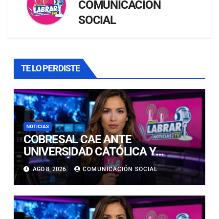
COMUNICACIÓN
SOCIAL
TE LO PERDISTE
NOTICIAS
COBRESAL CAE ANTE
UNIVERSIDAD CATÓLICA Y
CONTINÚA COMPLICADO EN LA
AGO 8, 2026
COMUNICACIÓN SOCIAL
PARTE BAJA DE LA TABLA