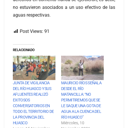
no estuvieron asociados a un uso efectivo de las
aguas respectivas.
Post Views:
91
RELACIONADO
JUNTA DE VIGILANCIA
MAURICIO RÍOS SEÑALA
DEL RÍO HUASCO Y SUS
DESDE EL RÍO
AFLUENTES REALIZÓ
MATANCILLA: “NO
EXITOSOS
PERMITIREMOS QUE SE
CONVERSATORIOS EN
LE SAQUE UNA GOTA DE
TODO EL TERRITORIO DE
AGUA A LA CUENCA DEL
LA PROVINCIA DEL
RÍO HUASCO”
HUASCO
Miércoles, 10