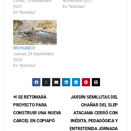
Lunes, 15 Noviembre
Noviembre 2021
2021
En "Noticias"
En "Noticias"
RÍO HUASCO:
Jueves, 29 Septiembre
2022
En "Noticias"
SE RETOMARÁ
JARDÍN SEMILLITAS DEL
PROYECTO PARA
CHAÑAR DEL SLEP
CONSTRUIR UNA NUEVA
ATACAMA CERRÓ CON
CÁRCEL EN COPIAPÓ
INÉDITA, PEDAGÓGICA Y
ENTRETENIDA JORNADA