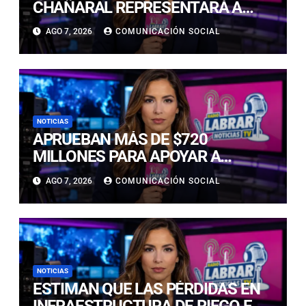
CHAÑARAL REPRESENTARÁ A
ATACAMA EN EL CAMPEONATO
AGO 7, 2026
COMUNICACIÓN SOCIAL
NACIONAL ESCOLAR
NOTICIAS
APRUEBAN MÁS DE $720
MILLONES PARA APOYAR A
EMPRESAS AFECTADAS POR LA
AGO 7, 2026
COMUNICACIÓN SOCIAL
EMERGENCIA EN ATACAMA
NOTICIAS
ESTIMAN QUE LAS PÉRDIDAS EN
INFRAESTRUCTURA DE RIEGO EN