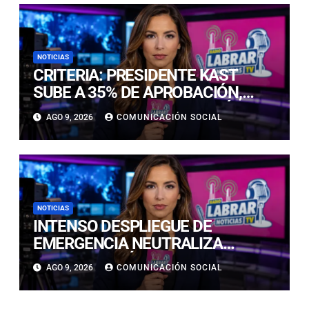
NOTICIAS
CRITERIA: PRESIDENTE KAST
SUBE A 35% DE APROBACIÓN,
PERO AUMENTA PERCEPCIÓN DE
AGO 9, 2026
COMUNICACIÓN SOCIAL
QUE CHILE RETROCEDE
NOTICIAS
INTENSO DESPLIEGUE DE
EMERGENCIA NEUTRALIZA
DERRAME QUÍMICO EN LA RUTA 5
AGO 9, 2026
COMUNICACIÓN SOCIAL
NORTE, CERCA DE VALLENAR