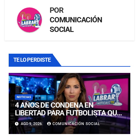
POR
COMUNICACIÓN
SOCIAL
TE LO PERDISTE
NOTICIAS
4 AÑOS DE CONDENA EN
LIBERTAD PARA FUTBOLISTA QUE
CONDUJO EBRIO Y CAUSÓ
AGO 9, 2026
COMUNICACIÓN SOCIAL
MUERTE DE ISABELLA BELMAR