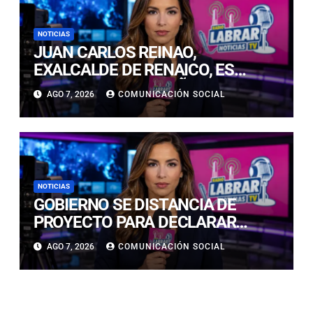
NOTICIAS
JUAN CARLOS REINAO,
EXALCALDE DE RENAICO, ES
CONDENADO A 15 AÑOS DE
AGO 7, 2026
COMUNICACIÓN SOCIAL
CÁRCEL POR DELITOS DE
CONNOTACIÓN SEXUAL
NOTICIAS
GOBIERNO SE DISTANCIA DE
PROYECTO PARA DECLARAR
FERIADO EL 17 DE SEPTIEMBRE:
AGO 7, 2026
COMUNICACIÓN SOCIAL
“NO ES NECESARIO INNOVAR”