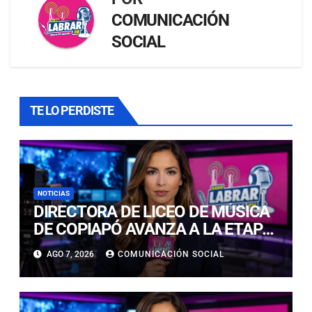
COMUNICACIÓN
SOCIAL
TE LO PERDISTE
NOTICIAS
DIRECTORA DE LICEO DE MÚSICA
DE COPIAPÓ AVANZA A LA ETAPA
FINAL DEL PREMIO LED 2026 POR
AGO 7, 2026
COMUNICACIÓN SOCIAL
INNOVACIÓN EDUCATIVA